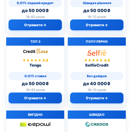
0,01% перший кредит
Швидке рішення
до 50 000₴
до 50 000₴
18–65 років
18–70 років
Отримати →
Отримати →
ТОП 3
ПОПУЛЯРНО
★★★★★ 4.8
★★★★★ 4.8
Tengo
SelfieCredit
0,01% ставка
Без довідок
до 50 000₴
до 40 000₴
18–65 років
18–70 років
Отримати →
Отримати →
ВИГІДНО
ШВИДКО