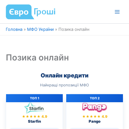
Перейти
до
вмісту
Головна
»
МФО України
»
Позика онлайн
Позика онлайн
Онлайн кредити
Найкращі пропозиції МФО
ТОП 1
ТОП 2
★★★★★ 4.9
★★★★★ 4.9
Starfin
Pango