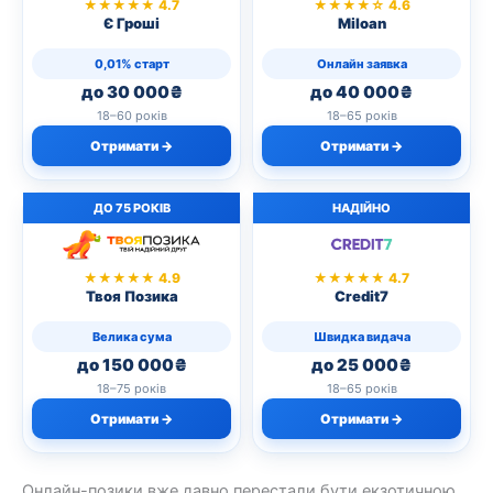
★★★★★ 4.7
★★★★☆ 4.6
Є Гроші
Miloan
0,01% старт
Онлайн заявка
до 30 000₴
до 40 000₴
18–60 років
18–65 років
Отримати →
Отримати →
ДО 75 РОКІВ
НАДІЙНО
★★★★★ 4.9
★★★★★ 4.7
Твоя Позика
Credit7
Велика сума
Швидка видача
до 150 000₴
до 25 000₴
18–75 років
18–65 років
Отримати →
Отримати →
Онлайн-позики вже давно перестали бути екзотичною