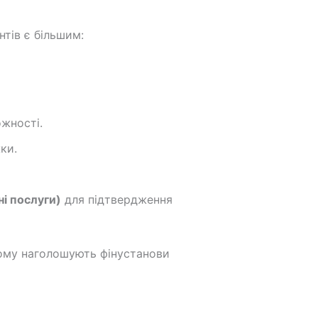
тів є більшим:
жності.
ки.
і послуги)
для підтвердження
цьому наголошують фінустанови