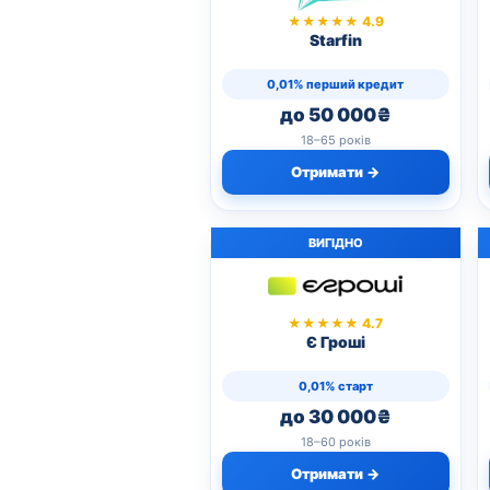
★★★★★ 4.9
Starfin
0,01% перший кредит
до 50 000₴
18–65 років
Отримати →
ВИГІДНО
★★★★★ 4.7
Є Гроші
0,01% старт
до 30 000₴
18–60 років
Отримати →