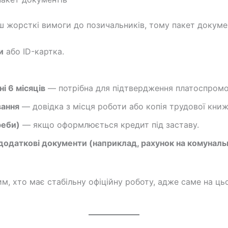
ш жорсткі вимоги до позичальників, тому пакет докумен
и
або ID-картка.
і 6 місяців
— потрібна для підтвердження платоспромо
вання
— довідка з місця роботи або копія трудової книж
реби)
— якщо оформлюється кредит під заставу.
додаткові документи (наприклад, рахунок на комунальн
им, хто має стабільну офіційну роботу, адже саме на 