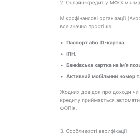
2. Онлайн-кредит у МФО: мінім
Мікрофінансові організації (Avo
все значно простіше:
Паспорт або ID-картка.
ІПН.
Банківська картка на ім’я по
Активний мобільний номер та
Жодних довідок про доходи чи п
кредиту приймається автоматич
ФОПів.
3. Особливості верифікації