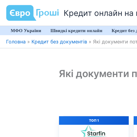
Перейти
Кредит онлайн на к
до
вмісту
МФО України
Швидкі кредити онлайн
Кредит без 
Головна
»
Кредит без документів
»
Які документи по
Які документи 
ТОП 1