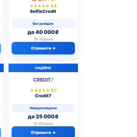
★★★★★ 4.8
SelfieCredit
Без довідок
до 40 000₴
18–70 років
Отримати →
НАДІЙНО
★★★★★ 4.7
Credit7
Швидка видача
до 25 000₴
18–65 років
Отримати →