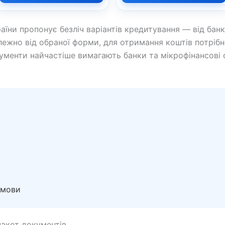
аїни пропонує безліч варіантів кредитування — від бан
лежно від обраної форми, для отримання коштів потрібн
кументи найчастіше вимагають банки та мікрофінансові о
дмови
пакет документів