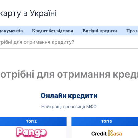
арту в Україні
документів
Кредит без відмови
Вигідні кредити
Про 
трібні для отримання кредиту?
потрібні для отримання кред
Онлайн кредити
Найкращі пропозиції МФО
ТОП 2
ТОП 3