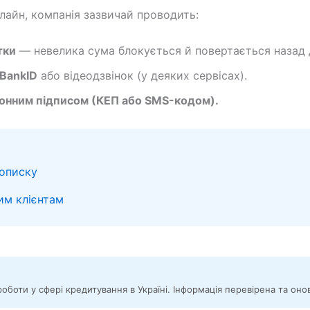
лайн, компанія зазвичай проводить:
тки
— невелика сума блокується й повертається назад 
BankID
або відеодзвінок (у деяких сервісах).
онним підписом (КЕП або SMS-кодом).
рописку
им клієнтам
роботи у сфері кредитування в Україні. Інформація перевірена та он