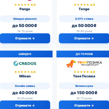
★★★★★ 4.9
★★★★★ 4.8
Pango
Tengo
Швидке рішення
0,01% ставка
до 50 000₴
до 50 000₴
18–70 років
18–65 років
Отримати →
Отримати →
ШВИДКО
ДО 75 РОКІВ
★★★★☆ 4.6
★★★★★ 4.9
Miloan
Твоя Позика
Онлайн заявка
Велика сума
до 40 000₴
до 150 000₴
18–65 років
18–75 років
Отримати →
Отримати →