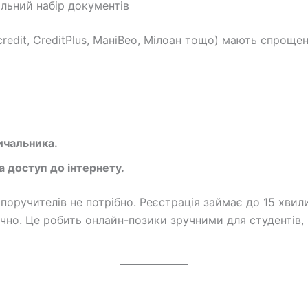
альний набір документів
credit, CreditPlus, МаніВео, Мілоан тощо) мають спроще
зичальника.
 доступ до інтернету.
оручителів не потрібно. Реєстрація займає до 15 хвили
но. Це робить онлайн-позики зручними для студентів, п