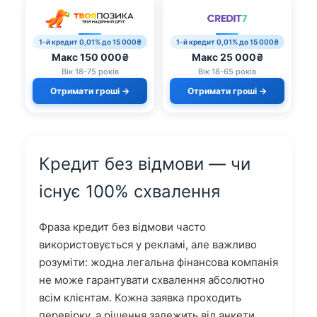
1-й кредит 0,01% до 15 000₴
1-й кредит 0,01% до 15 000₴
Макс 150 000₴
Макс 25 000₴
Вік 18-75 років
Вік 18-65 років
Отримати гроші →
Отримати гроші →
Кредит без відмови — чи
існує 100% схвалення
Фраза кредит без відмови часто
використовується у рекламі, але важливо
розуміти: жодна легальна фінансова компанія
не може гарантувати схвалення абсолютно
всім клієнтам. Кожна заявка проходить
перевірку, а рішення залежить від анкети,