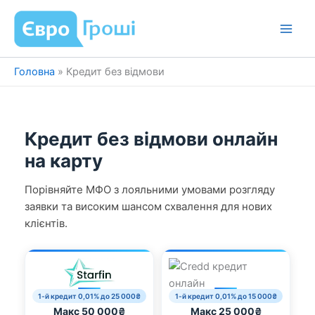
Перейти
до
вмісту
Головна
»
Кредит без відмови
Кредит без відмови онлайн
на карту
Порівняйте МФО з лояльними умовами розгляду
заявки та високим шансом схвалення для нових
клієнтів.
1-й кредит 0,01% до 25 000₴
1-й кредит 0,01% до 15 000₴
Макс 50 000₴
Макс 25 000₴