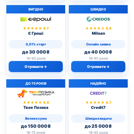
ВИГІДНО
ШВИДКО
★★★★★ 4.7
★★★★☆ 4.6
Є Гроші
Miloan
0,01% старт
Онлайн заявка
до 30 000₴
до 40 000₴
18–60 років
18–65 років
Отримати →
Отримати →
ДО 75 РОКІВ
НАДІЙНО
★★★★★ 4.9
★★★★★ 4.7
Твоя Позика
Credit7
Велика сума
Швидка видача
до 150 000₴
до 25 000₴
18–75 років
18–65 років