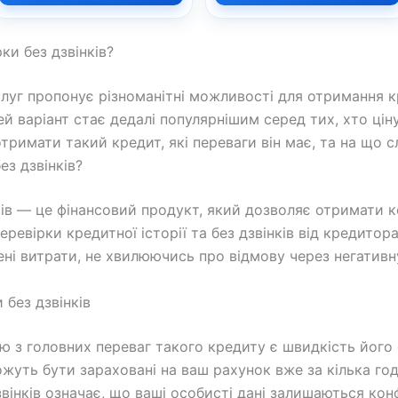
ки без дзвінків?
луг пропонує різноманітні можливості для отримання к
Цей варіант стає дедалі популярнішим серед тих, хто ціну
отримати такий кредит, які переваги він має, та на що с
ез дзвінків?
ків — це фінансовий продукт, який дозволяє отримати к
ревірки кредитної історії та без дзвінків від кредитор
ні витрати, не хвилюючись про відмову через негативну
 без дзвінків
єю з головних переваг такого кредиту є швидкість йог
ожуть бути зараховані на ваш рахунок вже за кілька год
дзвінків означає, що ваші особисті дані залишаються ко