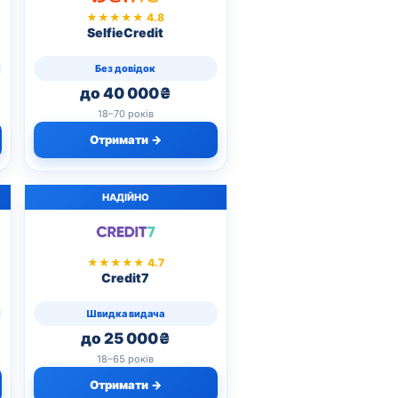
★★★★★ 4.8
SelfieCredit
Без довідок
до 40 000₴
18–70 років
Отримати →
НАДІЙНО
★★★★★ 4.7
Credit7
Швидка видача
до 25 000₴
18–65 років
Отримати →