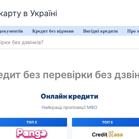
арту в Україні
документів
Кредит без відмови
Вигідні кредити
Про 
рки без дзвінків?
дит без перевірки без дзвін
Онлайн кредити
Найкращі пропозиції МФО
ТОП 2
ТОП 3