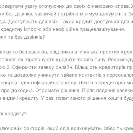
ривертати увагу оточуючих до своїх фінансових справ.3
и без дзвінків зазвичай потрібно мінімум документів. 
д.4. Доступність для всіх. Такий кредит доступний для
 кредитну історію або неофіційне працевлаштування.
ки та без дзвінків?
рки та без дзвінків, слід виконати кілька простих крок
установ, які пропонують кредити такого типу. Рекоменд
ю.2. Оформити заявку онлайн. Більшість кредиторів 
дко та дозволяє уникнути зайвих контактів з персоналом
аспорта і ідентифікаційного коду. Дехто з кредиторів 
 про доходи.4. Отримати рішення. Після подання заявки
 видачі кредиту. У разі позитивного рішення кошти буд
рі кредиту?
 ключових факторів, який слід враховувати. Оберіть кр