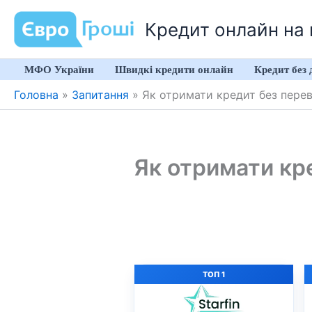
Перейти
Кредит онлайн на к
до
вмісту
МФО України
Швидкі кредити онлайн
Кредит без 
Головна
»
Запитання
»
Як отримати кредит без переві
Як отримати кре
ТОП 1