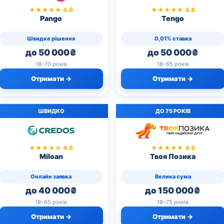
★★★★★ 4.9
★★★★★ 4.8
Pango
Tengo
Швидке рішення
0,01% ставка
до 50 000₴
до 50 000₴
18–70 років
18–65 років
Отримати →
Отримати →
ШВИДКО
ДО 75 РОКІВ
★★★★☆ 4.6
★★★★★ 4.9
Miloan
Твоя Позика
Онлайн заявка
Велика сума
до 40 000₴
до 150 000₴
18–65 років
18–75 років
Отримати →
Отримати →