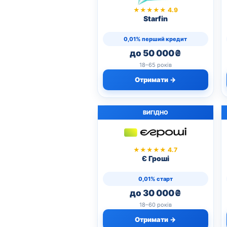
★★★★★ 4.9
Starfin
0,01% перший кредит
до 50 000₴
18–65 років
Отримати →
ВИГІДНО
★★★★★ 4.7
Є Гроші
0,01% старт
до 30 000₴
18–60 років
Отримати →