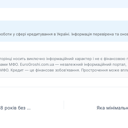
роботи у сфері кредитування в Україні. Інформація перевірена та он
сторінці носить виключно інформаційний характер і не є фінансов
ами МФО. EuroGroshi.com.ua — незалежний інформаційний портал, 
МФО. Кредит — це фінансове зобов'язання. Прострочення може впли
Які МФО пропонують кредит з 18 років без фото документів?