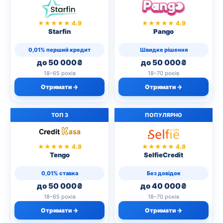
★★★★★ 4.9
★★★★★ 4.9
Starfin
Pango
0,01% перший кредит
Швидке рішення
до 50 000₴
до 50 000₴
18–65 років
18–70 років
Отримати →
Отримати →
ТОП 3
ПОПУЛЯРНО
★★★★★ 4.8
★★★★★ 4.8
Tengo
SelfieCredit
0,01% ставка
Без довідок
до 50 000₴
до 40 000₴
18–65 років
18–70 років
Отримати →
Отримати →