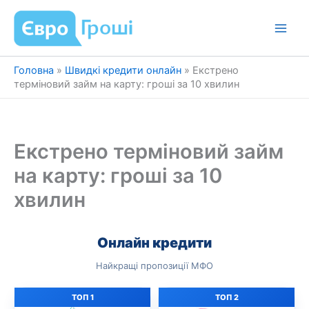
Перейти
до
вмісту
Головна
»
Швидкі кредити онлайн
»
Екстрено
терміновий займ на карту: гроші за 10 хвилин
Екстрено терміновий займ
на карту: гроші за 10
хвилин
Онлайн кредити
Найкращі пропозиції МФО
ТОП 1
ТОП 2