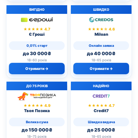
ВИГІДНО
ШВИДКО
★★★★★ 4.7
★★★★☆ 4.6
Є Гроші
Miloan
0,01% старт
Онлайн заявка
до 30 000₴
до 40 000₴
18–60 років
18–65 років
Отримати →
Отримати →
ДО 75 РОКІВ
НАДІЙНО
★★★★★ 4.9
★★★★★ 4.7
Твоя Позика
Credit7
Велика сума
Швидка видача
до 150 000₴
до 25 000₴
18–75 років
18–65 років