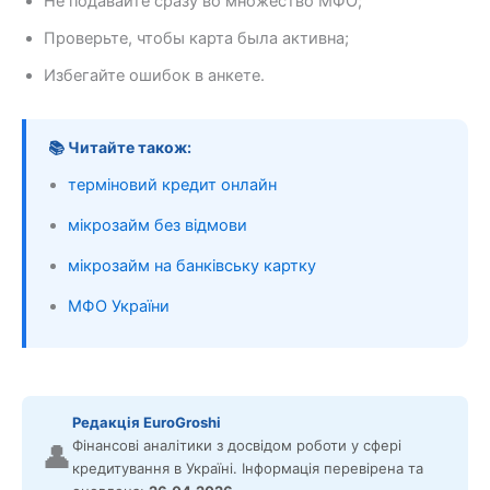
Не подавайте сразу во множество МФО;
Проверьте, чтобы карта была активна;
Избегайте ошибок в анкете.
📚 Читайте також:
терміновий кредит онлайн
мікрозайм без відмови
мікрозайм на банківську картку
МФО України
Редакція EuroGroshi
Фінансові аналітики з досвідом роботи у сфері
👤
кредитування в Україні. Інформація перевірена та