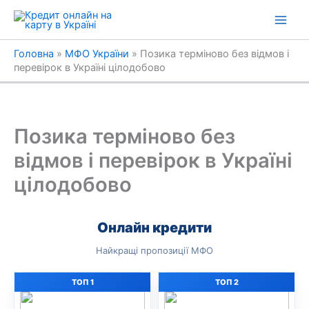
Перейти
до
вмісту
Головна
»
МФО України
»
Позика терміново без відмов і
перевірок в Україні цілодобово
Позика терміново без
відмов і перевірок в Україні
цілодобово
Онлайн кредити
Найкращі пропозиції МФО
ТОП 1
ТОП 2