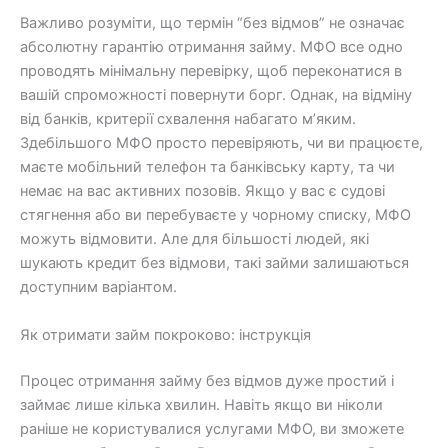
Важливо розуміти, що термін “без відмов” не означає
абсолютну гарантію отримання займу. МФО все одно
проводять мінімальну перевірку, щоб переконатися в
вашій спроможності повернути борг. Однак, на відміну
від банків, критерії схвалення набагато м’яким.
Здебільшого МФО просто перевіряють, чи ви працюєте,
маєте мобільний телефон та банківську карту, та чи
немає на вас активних позовів. Якщо у вас є судові
стягнення або ви перебуваєте у чорному списку, МФО
можуть відмовити. Але для більшості людей, які
шукають кредит без відмови, такі займи залишаються
доступним варіантом.
Як отримати займ покроково: інструкція
Процес отримання займу без відмов дуже простий і
займає лише кілька хвилин. Навіть якщо ви ніколи
раніше не користувалися услугами МФО, ви зможете