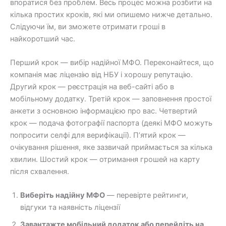
впоратися без проблем. Весь процес можна розбити на
кілька простих кроків, які ми опишемо нижче детально.
Слідуючи їм, ви зможете отримати гроші в
найкоротший час.
Перший крок — вибір надійної МФО. Переконайтеся, що
компанія має ліцензію від НБУ і хорошу репутацію.
Другий крок — реєстрація на веб-сайті або в
мобільному додатку. Третій крок — заповнення простої
анкети з основною інформацією про вас. Четвертий
крок — подача фотографії паспорта (деякі МФО можуть
попросити селфі для верифікації). П’ятий крок —
очікування рішення, яке зазвичай приймається за кілька
хвилин. Шостий крок — отримання грошей на карту
після схвалення.
Виберіть надійну МФО
— перевірте рейтинги,
відгуки та наявність ліцензії
Завантажте мобільний додаток або перейдіть на