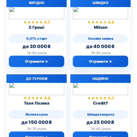
ВИГІДНО
ШВИДКО
★★★★★ 4.7
★★★★☆ 4.6
Є Гроші
Miloan
0,01% старт
Онлайн заявка
до 30 000₴
до 40 000₴
18–60 років
18–65 років
Отримати →
Отримати →
ДО 75 РОКІВ
НАДІЙНО
★★★★★ 4.9
★★★★★ 4.7
Твоя Позика
Credit7
Велика сума
Швидка видача
до 150 000₴
до 25 000₴
18–75 років
18–65 років