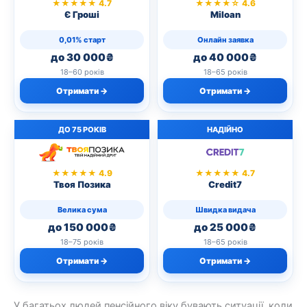
★★★★★ 4.7
★★★★☆ 4.6
Є Гроші
Miloan
0,01% старт
Онлайн заявка
до 30 000₴
до 40 000₴
18–60 років
18–65 років
Отримати →
Отримати →
ДО 75 РОКІВ
НАДІЙНО
★★★★★ 4.9
★★★★★ 4.7
Твоя Позика
Credit7
Велика сума
Швидка видача
до 150 000₴
до 25 000₴
18–75 років
18–65 років
Отримати →
Отримати →
У багатьох людей пенсійного віку бувають ситуації, коли