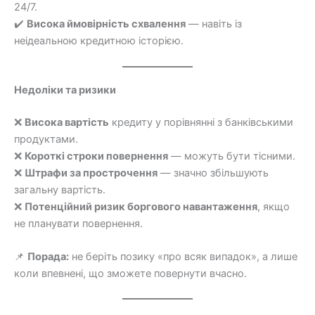
24/7.
✔️
Висока ймовірність схвалення
— навіть із
неідеальною кредитною історією.
Недоліки та ризики
❌
Висока вартість
кредиту у порівнянні з банківськими
продуктами.
❌
Короткі строки повернення
— можуть бути тісними.
❌
Штрафи за прострочення
— значно збільшують
загальну вартість.
❌
Потенційний ризик боргового навантаження
, якщо
не планувати повернення.
📌
Порада:
не беріть позику «про всяк випадок», а лише
коли впевнені, що зможете повернути вчасно.