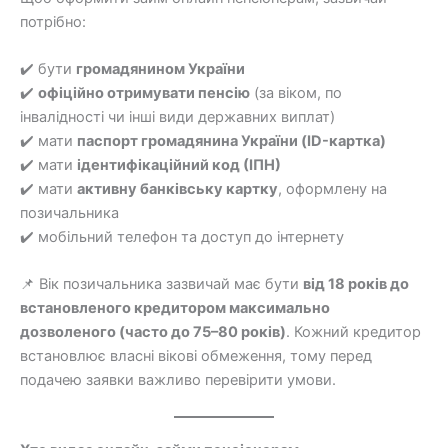
потрібно:
✔️ бути
громадянином України
✔️
офіційно отримувати пенсію
(за віком, по
інвалідності чи інші види державних виплат)
✔️ мати
паспорт громадянина України (ID-картка)
✔️ мати
ідентифікаційний код (ІПН)
✔️ мати
активну банківську картку
, оформлену на
позичальника
✔️ мобільний телефон та доступ до інтернету
📌 Вік позичальника зазвичай має бути
від 18 років до
встановленого кредитором максимально
дозволеного (часто до 75–80 років)
. Кожний кредитор
встановлює власні вікові обмеження, тому перед
подачею заявки важливо перевірити умови.