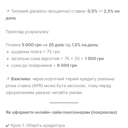
📌 Типовий діапазон процентної ставки:
0,5% — 2,5% на
день
Приклад розрахунку:
Позика
5 000 грн
на
20 днів
під
1,5% на день
:
🔹 щоденна плата = 75 грн
🔹 загальна сума відсотків = 75 × 20 =
1 500 грн
🔹 сума до повернення =
6 500 грн
📌
Важливо:
через короткий термін кредиту реальна
річна ставка (APR) може бути високою, тому перед
оформленням уважно читайте умови.
Як оформити онлайн-займ пенсіонерам (покроково)
✔️ Крок 1. Оберіть кредитора