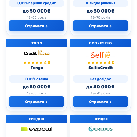
0,01% перший кредит
Швидке рішення
до 50 000₴
до 50 000₴
18–65 років
18–70 років
Отримати →
Отримати →
ТОП 3
ПОПУЛЯРНО
★★★★★ 4.8
★★★★★ 4.8
Tengo
SelfieCredit
0,01% ставка
Без довідок
до 50 000₴
до 40 000₴
18–65 років
18–70 років
Отримати →
Отримати →
ВИГІДНО
ШВИДКО