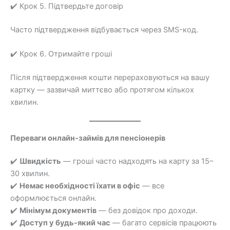
✔️ Крок 5. Підтвердьте договір
Часто підтвердження відбувається через SMS-код.
✔️ Крок 6. Отримайте гроші
Після підтвердження кошти перераховуються на вашу
картку — зазвичай миттєво або протягом кількох
хвилин.
Переваги онлайн-займів для пенсіонерів
✔️
Швидкість
— гроші часто надходять на карту за 15–
30 хвилин.
✔️
Немає необхідності їхати в офіс
— все
оформлюється онлайн.
✔️
Мінімум документів
— без довідок про доходи.
✔️
Доступ у будь-який час
— багато сервісів працюють