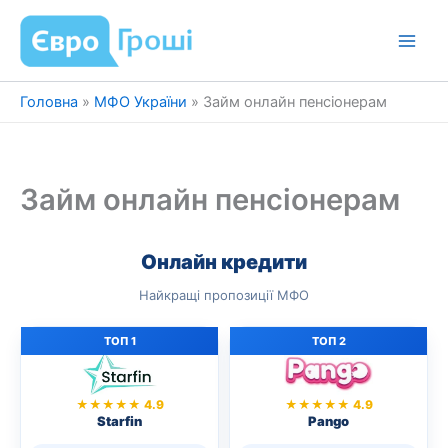
Перейти
до
вмісту
Головна
»
МФО України
»
Займ онлайн пенсіонерам
Займ онлайн пенсіонерам
Онлайн кредити
Найкращі пропозиції МФО
ТОП 1
ТОП 2
★★★★★ 4.9
★★★★★ 4.9
Starfin
Pango