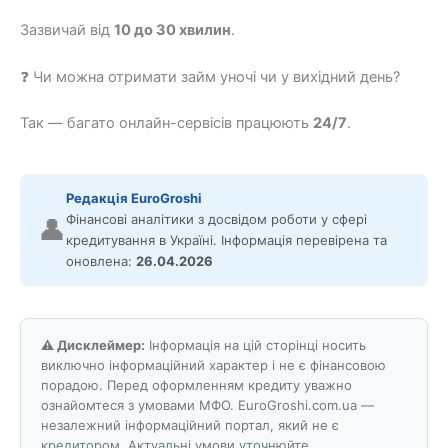
Зазвичай від
10 до 30 хвилин
.
❓ Чи можна отримати займ уночі чи у вихідний день?
Так — багато онлайн-сервісів працюють
24/7
.
Редакція EuroGroshi
Фінансові аналітики з досвідом роботи у сфері
👤
кредитування в Україні. Інформація перевірена та
оновлена:
26.04.2026
⚠️ Дисклеймер:
Інформація на цій сторінці носить
виключно інформаційний характер і не є фінансовою
порадою. Перед оформленням кредиту уважно
ознайомтеся з умовами МФО. EuroGroshi.com.ua —
незалежний інформаційний портал, який не є
кредитором. Актуальні умови уточнюйте