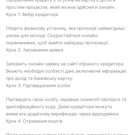
Оформлення кредиту з 18 років на картку є досить
простим процесом, який можна здійснити онлайн.
Крок 1: Вибір кредитора
Оберіть фінансову установу, яка пропонує найвигідніші
умови для молоді. Скористайтеся онлайн-
порівняннями, щоб знайти найкращі пропозиції.
Крок 2: Заповнення заявки
Заповніть онлайн-заявку на сайті обраного кредитора.
Вкажіть необхідні особисті дані, включаючи інформацію
про дохід та банківську картку.
Крок 3: Підтвердження особи
Підтвердіть свою особу, надавши сканкопії паспорта та
ідентифікаційного коду. Деякі кредитори можуть
вимагати додаткову верифікацію через відеодзвінок.
Крок 4: Отримання коштів
Після схвалення заявки гроші будуть зараховані на вашу