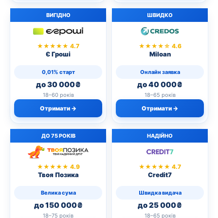
ВИГІДНО
ШВИДКО
★★★★★ 4.7
★★★★☆ 4.6
Є Гроші
Miloan
0,01% старт
Онлайн заявка
до 30 000₴
до 40 000₴
18–60 років
18–65 років
Отримати →
Отримати →
ДО 75 РОКІВ
НАДІЙНО
★★★★★ 4.9
★★★★★ 4.7
Твоя Позика
Credit7
Велика сума
Швидка видача
до 150 000₴
до 25 000₴
18–75 років
18–65 років