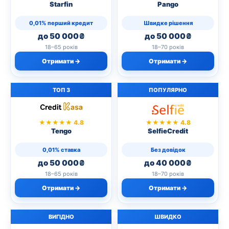
Starfin
Pango
0,01% перший кредит
Швидке рішення
до 50 000₴
до 50 000₴
18–65 років
18–70 років
Отримати →
Отримати →
ТОП 3
ПОПУЛЯРНО
★★★★★ 4.8
★★★★★ 4.8
Tengo
SelfieCredit
0,01% ставка
Без довідок
до 50 000₴
до 40 000₴
18–65 років
18–70 років
Отримати →
Отримати →
ВИГІДНО
ШВИДКО