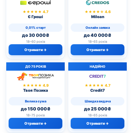
★★★★★ 4.7
★★★★☆ 4.6
Є Гроші
Miloan
0,01% старт
Онлайн заявка
до 30 000₴
до 40 000₴
18–60 років
18–65 років
Отримати →
Отримати →
ДО 75 РОКІВ
НАДІЙНО
★★★★★ 4.9
★★★★★ 4.7
Твоя Позика
Credit7
Велика сума
Швидка видача
до 150 000₴
до 25 000₴
18–75 років
18–65 років
Отримати →
Отримати →