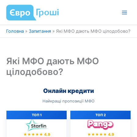
Перейти
до
вмісту
Головна
»
Запитання
»
Які МФО дають МФО цілодобово?
Які МФО дають МФО
цілодобово?
Онлайн кредити
Найкращі пропозиції МФО
ТОП 1
ТОП 2
★★★★★ 4.9
★★★★★ 4.9