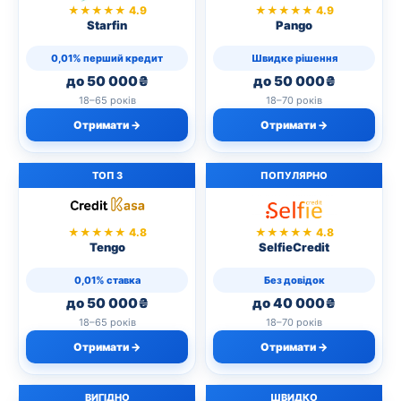
★★★★★ 4.9
★★★★★ 4.9
Starfin
Pango
0,01% перший кредит
Швидке рішення
до 50 000₴
до 50 000₴
18–65 років
18–70 років
Отримати →
Отримати →
ТОП 3
ПОПУЛЯРНО
★★★★★ 4.8
★★★★★ 4.8
Tengo
SelfieCredit
0,01% ставка
Без довідок
до 50 000₴
до 40 000₴
18–65 років
18–70 років
Отримати →
Отримати →
ВИГІДНО
ШВИДКО