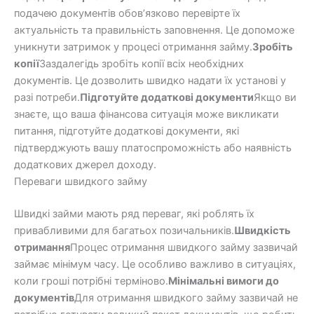
подачею документів обов’язково перевірте їх
актуальність та правильність заповнення. Це допоможе
уникнути затримок у процесі отримання займу.
Зробіть
копії
Заздалегідь зробіть копії всіх необхідних
документів. Це дозволить швидко надати їх установі у
разі потреби.
Підготуйте додаткові документи
Якщо ви
знаєте, що ваша фінансова ситуація може викликати
питання, підготуйте додаткові документи, які
підтверджують вашу платоспроможність або наявність
додаткових джерел доходу.
Переваги швидкого займу
Швидкі займи мають ряд переваг, які роблять їх
привабливими для багатьох позичальників.
Швидкість
отримання
Процес отримання швидкого займу зазвичай
займає мінімум часу. Це особливо важливо в ситуаціях,
коли гроші потрібні терміново.
Мінімальні вимоги до
документів
Для отримання швидкого займу зазвичай не