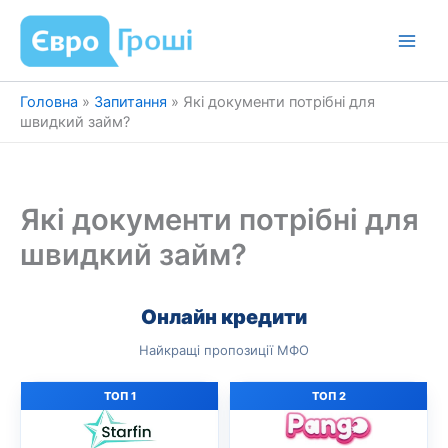
Перейти
до
вмісту
Головна
»
Запитання
»
Які документи потрібні для
швидкий займ?
Які документи потрібні для
швидкий займ?
Онлайн кредити
Найкращі пропозиції МФО
ТОП 1
ТОП 2