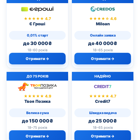
★★★★★ 4.7
★★★★☆ 4.6
Є Гроші
Miloan
0,01% старт
Онлайн заявка
до 30 000₴
до 40 000₴
18–60 років
18–65 років
Отримати →
Отримати →
ДО 75 РОКІВ
НАДІЙНО
★★★★★ 4.9
★★★★★ 4.7
Твоя Позика
Credit7
Велика сума
Швидка видача
до 150 000₴
до 25 000₴
18–75 років
18–65 років
Отримати →
Отримати →