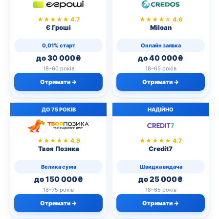
★★★★★ 4.7
★★★★☆ 4.6
Є Гроші
Miloan
0,01% старт
Онлайн заявка
до 30 000₴
до 40 000₴
18–60 років
18–65 років
Отримати →
Отримати →
ДО 75 РОКІВ
НАДІЙНО
★★★★★ 4.9
★★★★★ 4.7
Твоя Позика
Credit7
Велика сума
Швидка видача
до 150 000₴
до 25 000₴
18–75 років
18–65 років
Отримати →
Отримати →