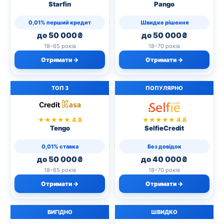
Starfin
Pango
0,01% перший кредит
Швидке рішення
до 50 000₴
до 50 000₴
18–65 років
18–70 років
Отримати →
Отримати →
ТОП 3
ПОПУЛЯРНО
★★★★★ 4.8
★★★★★ 4.8
Tengo
SelfieCredit
0,01% ставка
Без довідок
до 50 000₴
до 40 000₴
18–65 років
18–70 років
Отримати →
Отримати →
ВИГІДНО
ШВИДКО