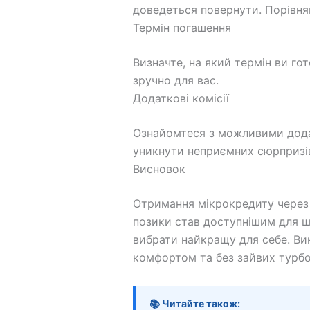
доведеться повернути. Порівняй
Термін погашення
Визначте, на який термін ви го
зручно для вас.
Додаткові комісії
Ознайомтеся з можливими дода
уникнути неприємних сюрпризі
Висновок
Отримання мікрокредиту через 
позики став доступнішим для ши
вибрати найкращу для себе. Ви
комфортом та без зайвих турбо
📚 Читайте також: