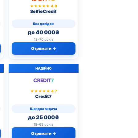
★★★★★ 4.8
SelfieCredit
Без довідок
до 40 000₴
18–70 років
Отримати →
НАДІЙНО
★★★★★ 4.7
Credit7
Швидка видача
до 25 000₴
18–65 років
Отримати →