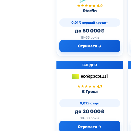
★★★★★ 4.9
Starfin
0,01% перший кредит
до 50 000₴
18–65 років
Отримати →
ВИГІДНО
★★★★★ 4.7
Є Гроші
0,01% старт
до 30 000₴
18–60 років
Отримати →