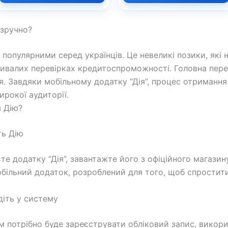
 зручно?
популярними серед українців. Це невеликі позики, які 
ривалих перевірках кредитоспроможності. Головна пере
я. Завдяки мобільному додатку “Дія”, процес отриманн
рокої аудиторії.
 Дію?
ть Дію
те додатку “Дія”, завантажте його з офіційного магази
мобільний додаток, розроблений для того, щоб спростит
діть у систему
м потрібно буде зареєструвати обліковий запис, викори