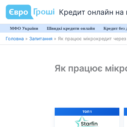
Перейти
Кредит онлайн на к
до
вмісту
МФО України
Швидкі кредити онлайн
Кредит без 
Головна
»
Запитання
»
Як працює мікрокредит через
Як працює мікр
ТОП 1