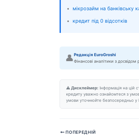
мікрозайм на банківську к
кредит під 0 відсотків
Редакція EuroGroshi
👤
Фінансові аналітики з досвідом 
⚠️ Дисклеймер:
Інформація на цій 
кредиту уважно ознайомтеся з умов
умови уточнюйте безпосередньо у 
ПОПЕРЕДНІЙ