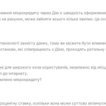
имання мікрокредиту через Дію є швидкість оформлення
 на рахунок, може зайняти всього кілька хвилин. Це ос
технології захисту даних, тому ви можете бути впевнен
 установи, які співпрацюють з Дією, проходять ретельну 
ні для широкого кола користувачів, незалежно від міс
п до інтернету.
мленні мікрокредиту?
процентну ставку, оскільки вона може суттєво вплинути