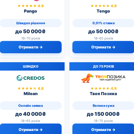
★★★★★ 4.9
★★★★★ 4.8
Pango
Tengo
Швидке рішення
0,01% ставка
до 50 000₴
до 50 000₴
18–70 років
18–65 років
Отримати →
Отримати →
ШВИДКО
ДО 75 РОКІВ
★★★★☆ 4.6
★★★★★ 4.9
Miloan
Твоя Позика
Онлайн заявка
Велика сума
до 40 000₴
до 150 000₴
18–65 років
18–75 років
Отримати →
Отримати →