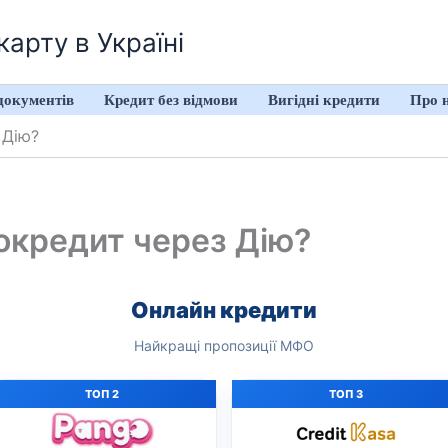
арту в Україні
документів
Кредит без відмови
Вигідні кредити
Про 
 Дію?
окредит через Дію?
Онлайн кредити
Найкращі пропозиції МФО
ТОП 2
ТОП 3