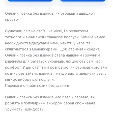
Онлайн позика без дзвінків: як отримати швидко і
просто
Сучасний світ не стоїть на місці, і з розвитком
технологій змінилися і фінансові послуги. Більше немає
необхідності відвідувати банк, чекати у черзі та
спілкуватися з менеджерами, щоб отримати кредит.
Онлайн позика без дзвінків стала надійним і зручним
рішенням для багатьох українців, які цінують свій час і
комфорт. У цій статті ми розповімо, як отримати онлайн
позику без зайвих дзвінків, і на що варто звернути увагу
під час вибору цієї послуги.
Переваги онлайн позик без дзвінків
Онлайн позика без дзвінків має безліч переваг, які
роблять її популярним вибором серед споживачів.
Зручність і швидкість