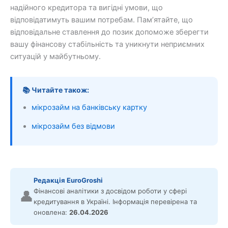
надійного кредитора та вигідні умови, що
відповідатимуть вашим потребам. Пам’ятайте, що
відповідальне ставлення до позик допоможе зберегти
вашу фінансову стабільність та уникнути неприємних
ситуацій у майбутньому.
📚 Читайте також:
мікрозайм на банківську картку
мікрозайм без відмови
Редакція EuroGroshi
Фінансові аналітики з досвідом роботи у сфері
👤
кредитування в Україні. Інформація перевірена та
оновлена:
26.04.2026