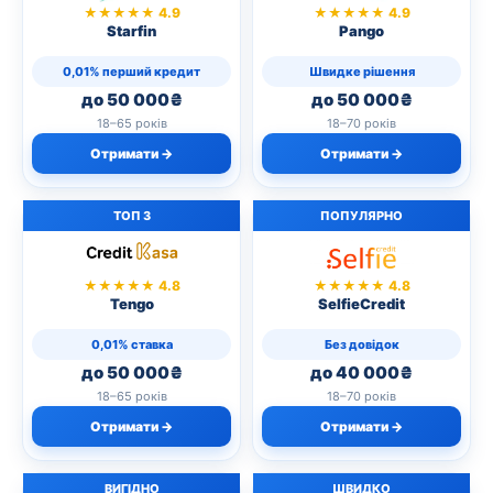
★★★★★ 4.9
★★★★★ 4.9
Starfin
Pango
0,01% перший кредит
Швидке рішення
до 50 000₴
до 50 000₴
18–65 років
18–70 років
Отримати →
Отримати →
ТОП 3
ПОПУЛЯРНО
★★★★★ 4.8
★★★★★ 4.8
Tengo
SelfieCredit
0,01% ставка
Без довідок
до 50 000₴
до 40 000₴
18–65 років
18–70 років
Отримати →
Отримати →
ВИГІДНО
ШВИДКО