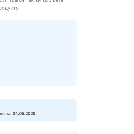
ті. Тільки так ви зможете
родукту.
овлена:
04.05.2026