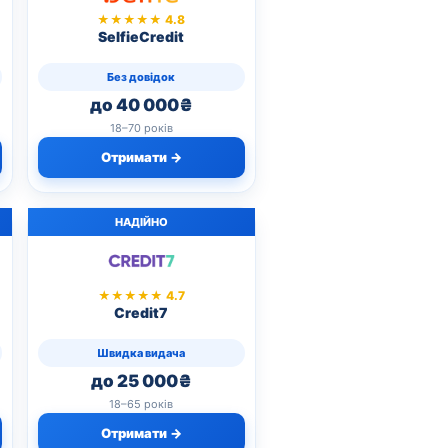
★★★★★ 4.8
SelfieCredit
Без довідок
до 40 000₴
18–70 років
Отримати →
НАДІЙНО
★★★★★ 4.7
Credit7
Швидка видача
до 25 000₴
18–65 років
Отримати →