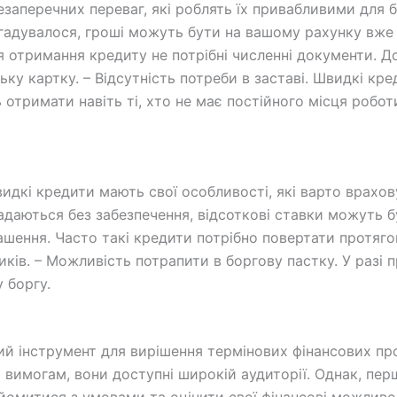
заперечних переваг, які роблять їх привабливими для б
гадувалося, гроші можуть бути на вашому рахунку вже 
ля отримання кредиту не потрібні численні документи. Д
ську картку. – Відсутність потреби в заставі. Швидкі кр
ь отримати навіть ті, хто не має постійного місця робо
идкі кредити мають свої особливості, які варто врахову
адаються без забезпечення, відсоткові ставки можуть б
ашення. Часто такі кредити потрібно повертати протяг
ків. – Можливість потрапити в боргову пастку. У разі
 боргу.
ий інструмент для вирішення термінових фінансових п
м вимогам, вони доступні широкій аудиторії. Однак, пе