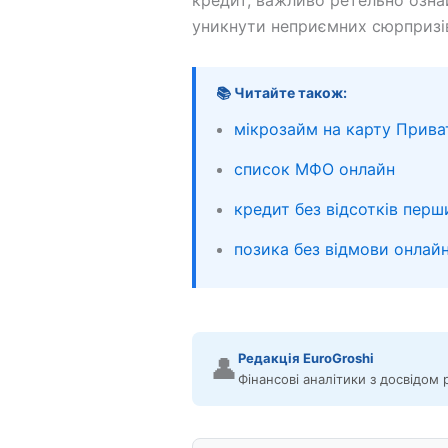
кредит, важливо ретельно озна
уникнути неприємних сюрпризів
📚 Читайте також:
мікрозайм на карту Прива
список МФО онлайн
кредит без відсотків перш
позика без відмови онлай
Редакція EuroGroshi
👤
Фінансові аналітики з досвідом 