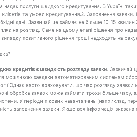
а надає послуги швидкого кредитування. В Україні таки
и клієнтів та умови кредитування.2. Заповнення заявки.
хідні дані. Зазвичай це займає не більше 10-15 хвилин.3
апляє на розгляд. Саме на цьому етапі рішення про на
 випадку позитивного рішення гроші надходять на раху
вка?
дких кредитів є швидкість розгляду заявки
. Зазвичай 
ала можливою завдяки автоматизованим системам оброб
огії.Однак варто враховувати, що час розгляду заявки
Вночі обробка заявок може займати трохи більше часу, 
истеми. У періоди пікових навантажень (наприклад, пер
чність заповнення заявки. Якщо вся інформація вказана