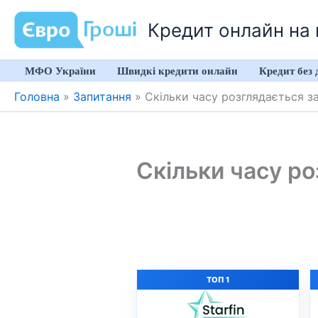
Перейти
Кредит онлайн на к
до
вмісту
МФО України
Швидкі кредити онлайн
Кредит без 
Головна
»
Запитання
»
Скільки часу розглядається з
Скільки часу р
ТОП 1