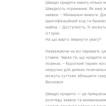
Швидкі кредити мають кілька не
Швидкість отримання. Як вже з
заявки. – Мінімальні вимоги. Д
ідентифікаційний код та банків
майна. – Доступність. Їх можут
історію.
На що варто звернути увагу?
Незважаючи на всі переваги, шв
ставки. Через те, що кредити н
позиках. – Короткий термін пог
незручно для деяких позичальни
можуть суттєво збільшити суму
Висновок
Швидкі кредити — це прекрасн
розгляду заявок та мінімальни