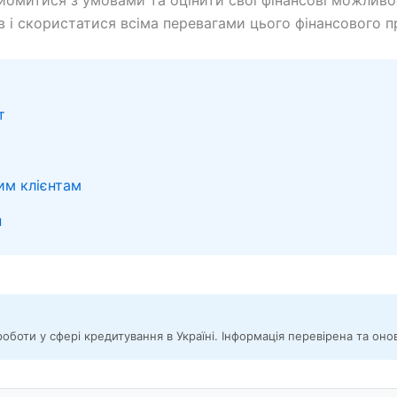
йомитися з умовами та оцінити свої фінансові можливос
 і скористатися всіма перевагами цього фінансового п
т
им клієнтам
н
роботи у сфері кредитування в Україні. Інформація перевірена та он