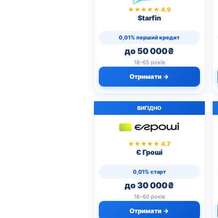
★★★★★ 4.9
Starfin
0,01% перший кредит
до 50 000₴
18–65 років
Отримати →
ВИГІДНО
★★★★★ 4.7
Є Гроші
0,01% старт
до 30 000₴
18–60 років
Отримати →