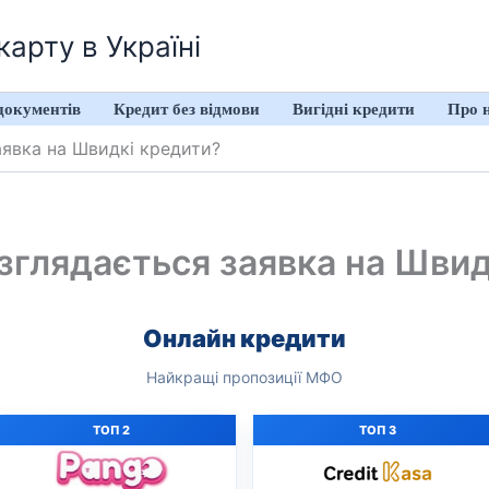
арту в Україні
документів
Кредит без відмови
Вигідні кредити
Про 
аявка на Швидкі кредити?
озглядається заявка на Швид
Онлайн кредити
Найкращі пропозиції МФО
ТОП 2
ТОП 3