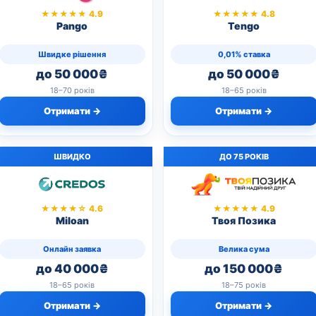
★★★★★ 4.9
★★★★★ 4.8
Pango
Tengo
Швидке рішення
0,01% ставка
до 50 000₴
до 50 000₴
18–70 років
18–65 років
Отримати →
Отримати →
ШВИДКО
ДО 75 РОКІВ
★★★★☆ 4.6
★★★★★ 4.9
Miloan
Твоя Позика
Онлайн заявка
Велика сума
до 40 000₴
до 150 000₴
18–65 років
18–75 років
Отримати →
Отримати →