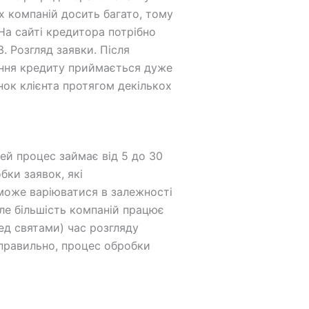
х компаній досить багато, тому
 На сайті кредитора потрібно
. Розгляд заявки. Після
дання кредиту приймається дуже
нок клієнта протягом декількох
цей процес займає від 5 до 30
ки заявок, які
 може варіюватися в залежності
але більшість компаній працює
ед святами) час розгляду
 правильно, процес обробки