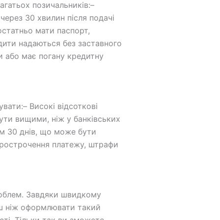
агатьох позичальників:–
через 30 хвилин після подачі
остатньо мати паспорт,
едити надаються без заставного
ти або має погану кредитну
вати:– Високі відсоткові
ути вищими, ніж у банківських
ом 30 днів, що може бути
 прострочення платежу, штрафи
роблем. Завдяки швидкому
рш ніж оформлювати такий