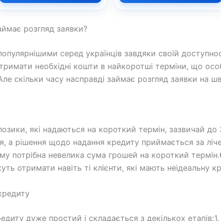
аймає розгляд заявки?
опулярнішими серед українців завдяки своїй доступнос
тримати необхідні кошти в найкоротші терміни, що осо
 Але скільки часу насправді займає розгляд заявки на 
озики, які надаються на короткий термін, зазвичай до 
, а рішення щодо надання кредиту приймається за лічен
ому потрібна невелика сума грошей на короткий термін.
жуть отримати навіть ті клієнти, які мають неідеальну 
кредиту
диту дуже простий і складається з декількох етапів:1.