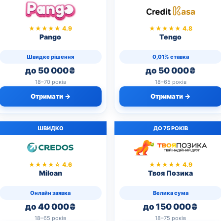
★★★★★ 4.9
★★★★★ 4.8
Pango
Tengo
Швидке рішення
0,01% ставка
до 50 000₴
до 50 000₴
18–70 років
18–65 років
Отримати →
Отримати →
ШВИДКО
ДО 75 РОКІВ
★★★★☆ 4.6
★★★★★ 4.9
Miloan
Твоя Позика
Онлайн заявка
Велика сума
до 40 000₴
до 150 000₴
18–65 років
18–75 років