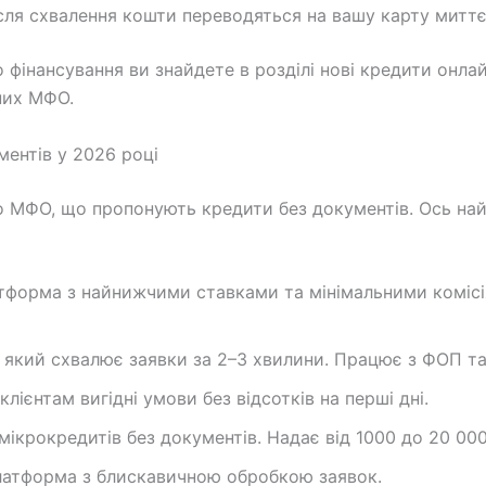
сля схвалення кошти переводяться на вашу карту миттє
о фінансування ви знайдете в розділі нові кредити онла
йних МФО.
ментів у 2026 році
о МФО, що пропонують кредити без документів. Ось найб
тформа з найнижчими ставками та мінімальними комісія
 який схвалює заявки за 2–3 хвилини. Працює з ФОП т
ієнтам вигідні умови без відсотків на перші дні.
 мікрокредитів без документів. Надає від 1000 до 20 000
латформа з блискавичною обробкою заявок.