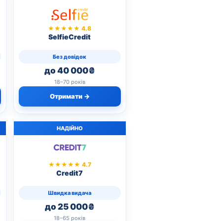
★★★★★ 4.8
SelfieCredit
Без довідок
до 40 000₴
18–70 років
Отримати →
НАДІЙНО
★★★★★ 4.7
Credit7
Швидка видача
до 25 000₴
18–65 років