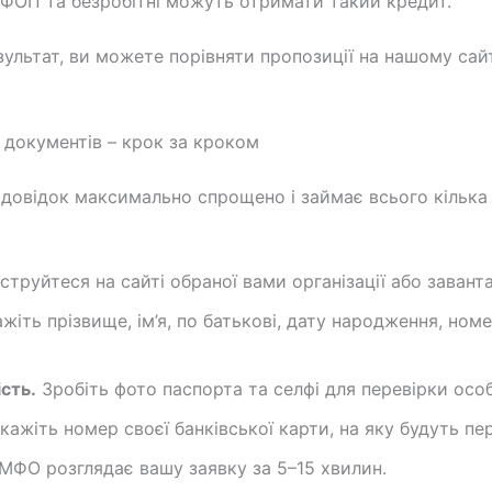
ФОП та безробітні можуть отримати такий кредит.
ультат, ви можете порівняти пропозиції на нашому сай
 документів – крок за кроком
довідок максимально спрощено і займає всього кілька
труйтеся на сайті обраної вами організації або заван
жіть прізвище, ім’я, по батькові, дату народження, ном
сть.
Зробіть фото паспорта та селфі для перевірки особ
кажіть номер своєї банківської карти, на яку будуть пе
МФО розглядає вашу заявку за 5–15 хвилин.