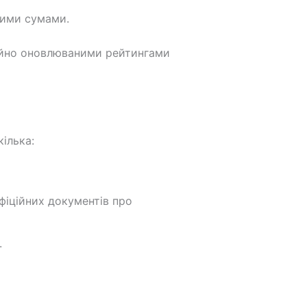
шими сумами.
тійно оновлюваними рейтингами
ілька:
фіційних документів про
.