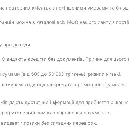
 на повторних клієнтах з поліпшеними умовами та біль
озицій можна в каталозі всіх МФО нашого сайту з пос
у про доходи
О видають кредити без документів. Причин для цього к
умами (від 500 до 50 000 гривень), ризики низькі.
нативні методи оцінки кредитоспроможності замість о
тежів дають достатньо інформації для прийняття рішення
пріоритет, який вимагає спрощення документів.
видавати позики без складних перевірок.