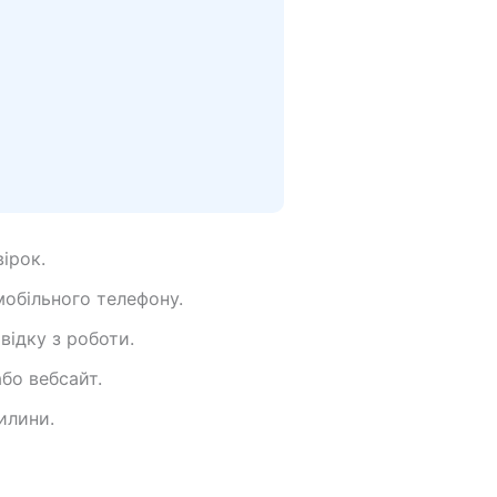
ірок.
мобільного телефону.
ідку з роботи.
бо вебсайт.
илини.