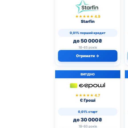
★★★★★ 4.9
Starfin
0,01% перший кредит
до 50 000₴
18–65 років
Отримати →
ВИГІДНО
★★★★★ 4.7
Є Гроші
0,01% старт
до 30 000₴
18–60 років