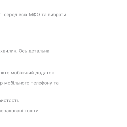
ті серед всіх МФО та вибрати
 хвилин. Ось детальна
тажте мобільний додаток.
ер мобільного телефону та
истості.
рераховані кошти.