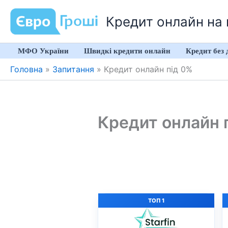
Перейти
Кредит онлайн на к
до
вмісту
МФО України
Швидкі кредити онлайн
Кредит без 
Головна
»
Запитання
»
Кредит онлайн під 0%
Кредит онлайн 
ТОП 1