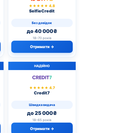
★★★★★ 4.8
SelfieCredit
Без довідок
до 40 000₴
18–70 років
Отримати →
НАДІЙНО
★★★★★ 4.7
Credit7
Швидка видача
до 25 000₴
18–65 років
Отримати →