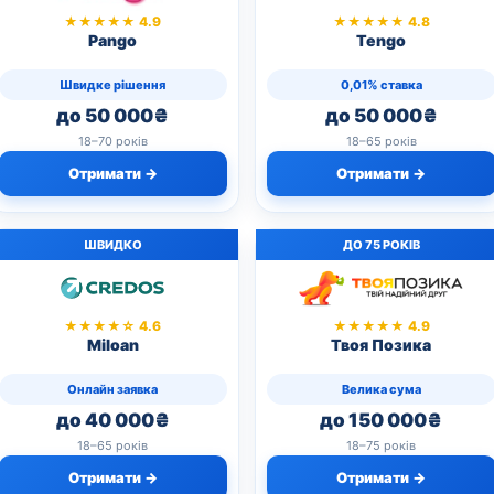
★★★★★ 4.9
★★★★★ 4.8
Pango
Tengo
Швидке рішення
0,01% ставка
до 50 000₴
до 50 000₴
18–70 років
18–65 років
Отримати →
Отримати →
ШВИДКО
ДО 75 РОКІВ
★★★★☆ 4.6
★★★★★ 4.9
Miloan
Твоя Позика
Онлайн заявка
Велика сума
до 40 000₴
до 150 000₴
18–65 років
18–75 років
Отримати →
Отримати →