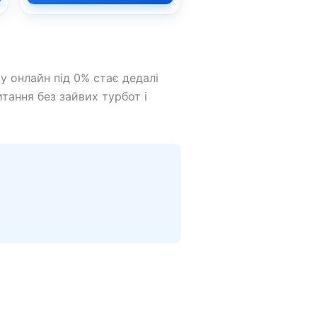
у онлайн під 0% стає дедалі
тання без зайвих турбот і