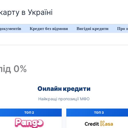
арту в Україні
документів
Кредит без відмови
Вигідні кредити
Про 
під 0%
Онлайн кредити
Найкращі пропозиції МФО
ТОП 2
ТОП 3