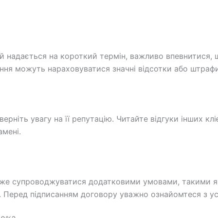
ай надається на короткий термін, важливо впевнитися,
ення можуть нараховуватися значні відсотки або штрафи
рніть увагу на її репутацію. Читайте відгуки інших клі
амені.
оже супроводжуватися додатковими умовами, такими як
 Перед підписанням договору уважно ознайомтеся з ус