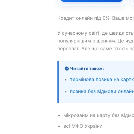
Кредит онлайн під 0%: Ваша мож
У сучасному світі, де швидкіст
популярнішим рішенням. Це чудо
переплат. Але що саме стоїть з
📚 Читайте також:
термінова позика на карт
позика без відмови онлай
мікрозайм на карту без відм
всі МФО України