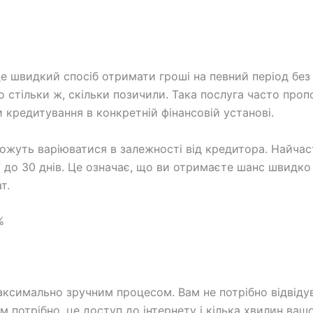
е швидкий спосіб отримати гроші на певний період без 
о стільки ж, скільки позичили. Така послуга часто про
и кредитування в конкретній фінансовій установі.
жуть варіюватися в залежності від кредитора. Найчас
7 до 30 днів. Це означає, що ви отримаєте шанс швидко 
т.
%
ксимально зручним процесом. Вам не потрібно відвідув
м потрібно, це доступ до інтернету і кілька хвилин вашо