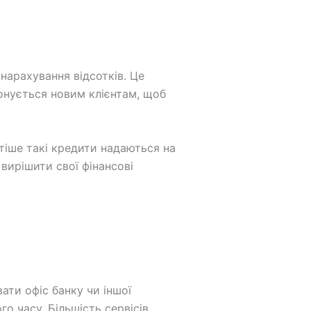
нарахування відсотків. Це
понується новим клієнтам, щоб
тіше такі кредити надаються на
вирішити свої фінансові
ати офіс банку чи іншої
го часу. Більшість сервісів