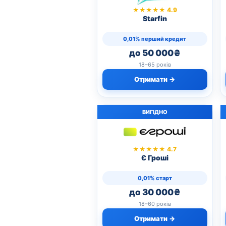
★★★★★ 4.9
Starfin
0,01% перший кредит
до 50 000₴
18–65 років
Отримати →
ВИГІДНО
★★★★★ 4.7
Є Гроші
0,01% старт
до 30 000₴
18–60 років
Отримати →