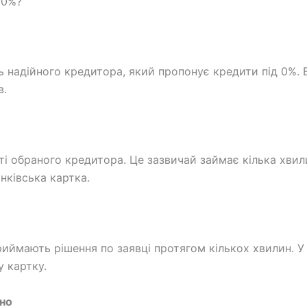
 0%?
ь надійного кредитора, який пропонує кредити під 0%.
в.
ті обраного кредитора. Це зазвичай займає кілька хвил
анківська картка.
иймають рішення по заявці протягом кількох хвилин. У 
у картку.
сно