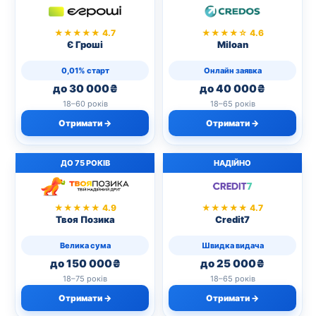
★★★★★ 4.7
★★★★☆ 4.6
Є Гроші
Miloan
0,01% старт
Онлайн заявка
до 30 000₴
до 40 000₴
18–60 років
18–65 років
Отримати →
Отримати →
ДО 75 РОКІВ
НАДІЙНО
★★★★★ 4.9
★★★★★ 4.7
Твоя Позика
Credit7
Велика сума
Швидка видача
до 150 000₴
до 25 000₴
18–75 років
18–65 років
Отримати →
Отримати →