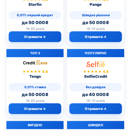
Starfin
Pango
0,01% перший кредит
Швидке рішення
до 50 000₴
до 50 000₴
18–65 років
18–70 років
Отримати →
Отримати →
ТОП 3
ПОПУЛЯРНО
★★★★★ 4.8
★★★★★ 4.8
Tengo
SelfieCredit
0,01% ставка
Без довідок
до 50 000₴
до 40 000₴
18–65 років
18–70 років
Отримати →
Отримати →
ВИГІДНО
ШВИДКО