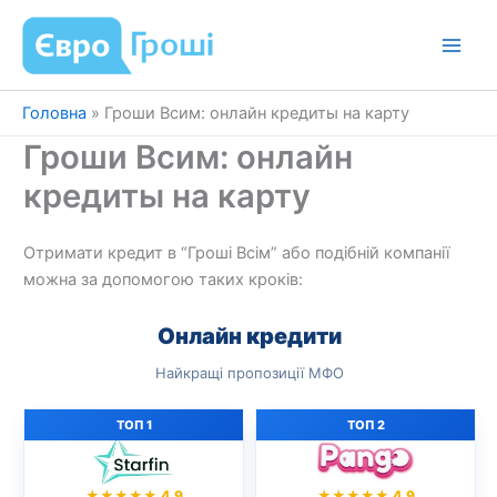
Перейти
до
вмісту
Головна
»
Гроши Всим: онлайн кредиты на карту
Гроши Всим: онлайн
кредиты на карту
Отримати кредит в “Гроші Всім” або подібній компанії
можна за допомогою таких кроків:
Онлайн кредити
Найкращі пропозиції МФО
ТОП 1
ТОП 2
★★★★★ 4.9
★★★★★ 4.9