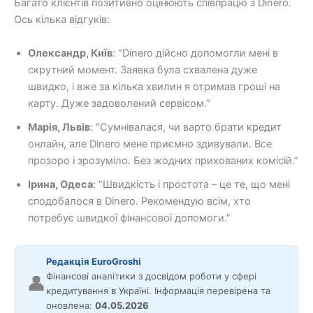
Багато клієнтів позитивно оцінюють співпрацю з Dinero.
Ось кілька відгуків:
Олександр, Київ
: “Dinero дійсно допомогли мені в
скрутний момент. Заявка була схвалена дуже
швидко, і вже за кілька хвилин я отримав гроші на
карту. Дуже задоволений сервісом.”
Марія, Львів
: “Сумнівалася, чи варто брати кредит
онлайн, але Dinero мене приємно здивували. Все
прозоро і зрозуміло. Без жодних прихованих комісій.”
Ірина, Одеса
: “Швидкість і простота – це те, що мені
сподобалося в Dinero. Рекомендую всім, хто
потребує швидкої фінансової допомоги.”
Редакція EuroGroshi
Фінансові аналітики з досвідом роботи у сфері
👤
кредитування в Україні. Інформація перевірена та
оновлена:
04.05.2026