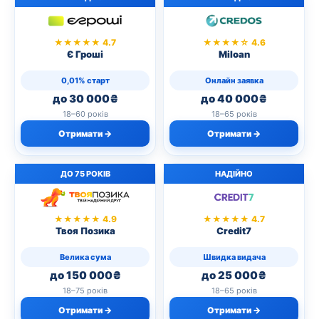
★★★★★ 4.7
★★★★☆ 4.6
Є Гроші
Miloan
0,01% старт
Онлайн заявка
до 30 000₴
до 40 000₴
18–60 років
18–65 років
Отримати →
Отримати →
ДО 75 РОКІВ
НАДІЙНО
★★★★★ 4.9
★★★★★ 4.7
Твоя Позика
Credit7
Велика сума
Швидка видача
до 150 000₴
до 25 000₴
18–75 років
18–65 років
Отримати →
Отримати →