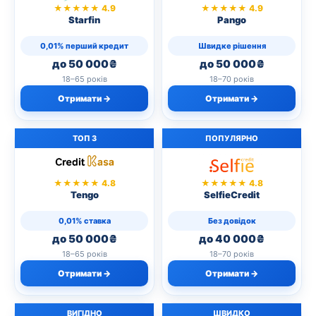
★★★★★ 4.9
★★★★★ 4.9
Starfin
Pango
0,01% перший кредит
Швидке рішення
до 50 000₴
до 50 000₴
18–65 років
18–70 років
Отримати →
Отримати →
ТОП 3
ПОПУЛЯРНО
★★★★★ 4.8
★★★★★ 4.8
Tengo
SelfieCredit
0,01% ставка
Без довідок
до 50 000₴
до 40 000₴
18–65 років
18–70 років
Отримати →
Отримати →
ВИГІДНО
ШВИДКО