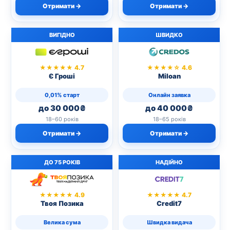
Отримати →
Отримати →
ВИГІДНО
ШВИДКО
★★★★★ 4.7
★★★★☆ 4.6
Є Гроші
Miloan
0,01% старт
Онлайн заявка
до 30 000₴
до 40 000₴
18–60 років
18–65 років
Отримати →
Отримати →
ДО 75 РОКІВ
НАДІЙНО
★★★★★ 4.9
★★★★★ 4.7
Твоя Позика
Credit7
Велика сума
Швидка видача