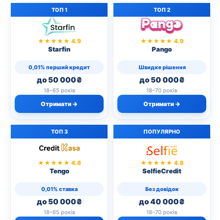
ТОП 1
ТОП 2
★★★★★ 4.9
★★★★★ 4.9
Starfin
Pango
0,01% перший кредит
Швидке рішення
до 50 000₴
до 50 000₴
18–65 років
18–70 років
Отримати →
Отримати →
ТОП 3
ПОПУЛЯРНО
★★★★★ 4.8
★★★★★ 4.8
Tengo
SelfieCredit
0,01% ставка
Без довідок
до 50 000₴
до 40 000₴
18–65 років
18–70 років