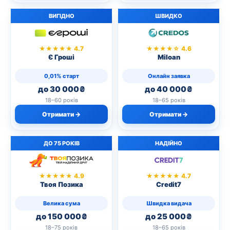
ВИГІДНО
ШВИДКО
★★★★★ 4.7
★★★★☆ 4.6
Є Гроші
Miloan
0,01% старт
Онлайн заявка
до 30 000₴
до 40 000₴
18–60 років
18–65 років
Отримати →
Отримати →
ДО 75 РОКІВ
НАДІЙНО
★★★★★ 4.9
★★★★★ 4.7
Твоя Позика
Credit7
Велика сума
Швидка видача
до 150 000₴
до 25 000₴
18–75 років
18–65 років