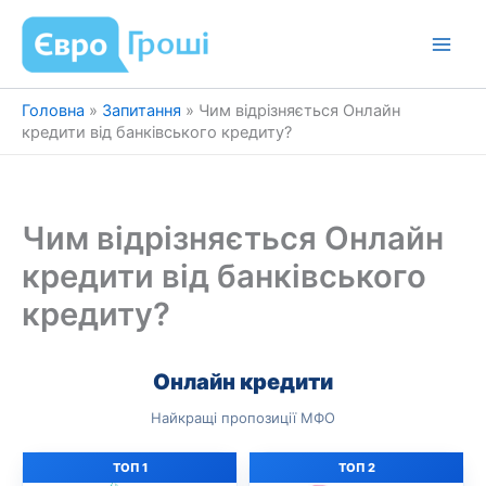
Перейти
до
вмісту
Головна
»
Запитання
»
Чим відрізняється Онлайн
кредити від банківського кредиту?
Чим відрізняється Онлайн
кредити від банківського
кредиту?
Онлайн кредити
Найкращі пропозиції МФО
ТОП 1
ТОП 2