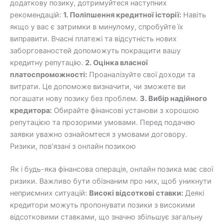
додаткову позику, дотримуйтеся наступних
рекомендацій:
1. Поліпшення кредитної історії:
Навіть
якщо у вас є затримки в минулому, спробуйте їх
виправити. Вчасні платежі та відсутність нових
заборгованостей допоможуть покращити вашу
кредитну репутацію.
2. Оцінка власної
платоспроможності:
Проаналізуйте свої доходи та
витрати. Це допоможе визначити, чи зможете ви
погашати нову позику без проблем.
3. Вибір надійного
кредитора:
Обирайте фінансові установи з хорошою
репутацією та прозорими умовами. Перед подачею
заявки уважно ознайомтеся з умовами договору.
Ризики, пов’язані з онлайн позикою
Як і будь-яка фінансова операція, онлайн позика має свої
ризики. Важливо бути обізнаним про них, щоб уникнути
неприємних ситуацій:
Високі відсоткові ставки:
Деякі
кредитори можуть пропонувати позики з високими
відсотковими ставками, що значно збільшує загальну