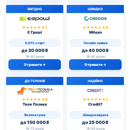
ВИГІДНО
ШВИДКО
★★★★★ 4.7
★★★★☆ 4.6
Є Гроші
Miloan
0,01% старт
Онлайн заявка
до 30 000₴
до 40 000₴
18–60 років
18–65 років
Отримати →
Отримати →
ДО 75 РОКІВ
НАДІЙНО
★★★★★ 4.9
★★★★★ 4.7
Твоя Позика
Credit7
Велика сума
Швидка видача
до 150 000₴
до 25 000₴
18–75 років
18–65 років