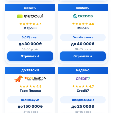
ВИГІДНО
ШВИДКО
★★★★★ 4.7
★★★★☆ 4.6
Є Гроші
Miloan
0,01% старт
Онлайн заявка
до 30 000₴
до 40 000₴
18–60 років
18–65 років
Отримати →
Отримати →
ДО 75 РОКІВ
НАДІЙНО
★★★★★ 4.9
★★★★★ 4.7
Твоя Позика
Credit7
Велика сума
Швидка видача
до 150 000₴
до 25 000₴
18–75 років
18–65 років