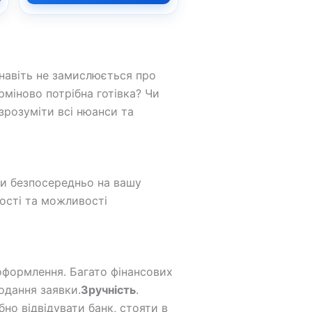
 навіть не замислюється про
міново потрібна готівка? Чи
зрозуміти всі нюанси та
ти безпосередньо на вашу
ності та можливості
 оформлення. Багато фінансових
одання заявки.
Зручність
.
но відвідувати банк, стояти в