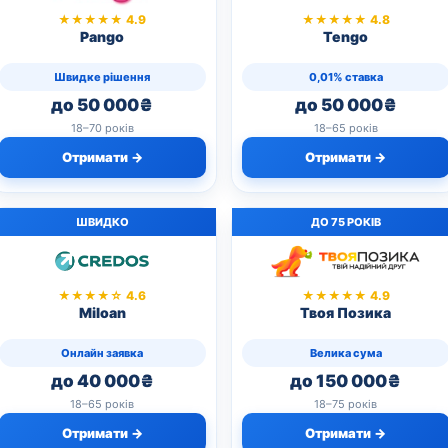
★★★★★ 4.9
★★★★★ 4.8
Pango
Tengo
Швидке рішення
0,01% ставка
до 50 000₴
до 50 000₴
18–70 років
18–65 років
Отримати →
Отримати →
ШВИДКО
ДО 75 РОКІВ
★★★★☆ 4.6
★★★★★ 4.9
Miloan
Твоя Позика
Онлайн заявка
Велика сума
до 40 000₴
до 150 000₴
18–65 років
18–75 років
Отримати →
Отримати →