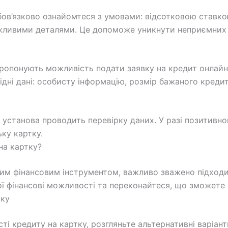
ов’язково ознайомтеся з умовами: відсотковою ставко
ажливими деталями. Це допоможе уникнути неприємних 
пропонують можливість подати заявку на кредит онлайн
ідні дані: особисту інформацію, розмір бажаного креди
а установа проводить перевірку даних. У разі позитивн
ку картку.
на картку?
ним фінансовим інструментом, важливо зважено підходи
вої фінансові можливості та переконайтеся, що зможете
тку
ті кредиту на картку, розгляньте альтернативні варіанти