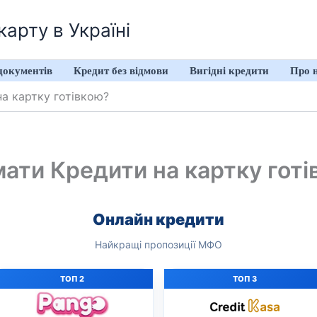
арту в Україні
документів
Кредит без відмови
Вигідні кредити
Про 
а картку готівкою?
ати Кредити на картку готі
Онлайн кредити
Найкращі пропозиції МФО
ТОП 2
ТОП 3