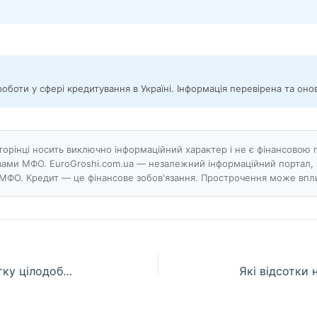
роботи у сфері кредитування в Україні. Інформація перевірена та он
сторінці носить виключно інформаційний характер і не є фінансов
ами МФО. EuroGroshi.com.ua — незалежний інформаційний портал, 
МФО. Кредит — це фінансове зобов'язання. Прострочення може впли
Які МФО дають Кредити на картку цілодобово?