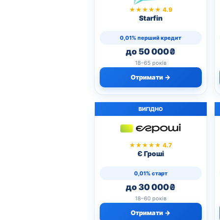
★★★★★ 4.9
Starfin
0,01% перший кредит
до 50 000₴
18–65 років
Отримати →
ВИГІДНО
★★★★★ 4.7
Є Гроші
0,01% старт
до 30 000₴
18–60 років
Отримати →