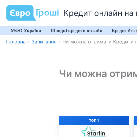
Перейти
Кредит онлайн на к
до
вмісту
МФО України
Швидкі кредити онлайн
Кредит без 
Головна
»
Запитання
»
Чи можна отримати Кредити н
Чи можна отрим
ТОП 1