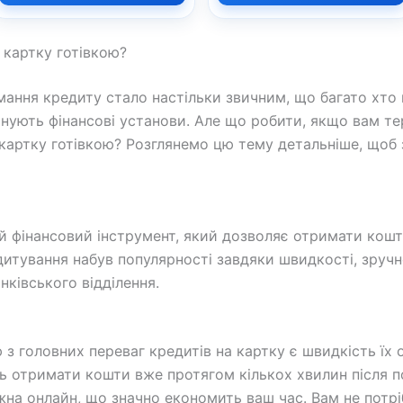
картку готівкою?
мання кредиту стало настільки звичним, що багато хто
нують фінансові установи. Але що робити, якщо вам тер
артку готівкою? Розглянемо цю тему детальніше, щоб 
й фінансовий інструмент, який дозволяє отримати кош
дитування набув популярності завдяки швидкості, зруч
нківського відділення.
ю з головних переваг кредитів на картку є швидкість їх
 отримати кошти вже протягом кількох хвилин після п
а онлайн, що значно економить ваш час. Вам не потріб