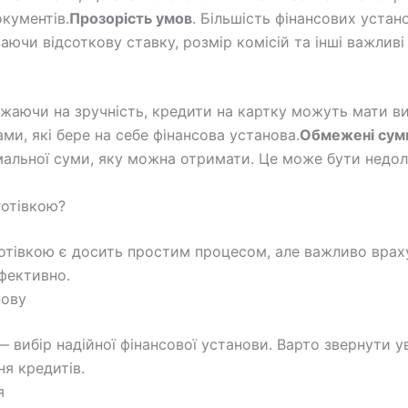
окументів.
Прозорість умов
. Більшість фінансових уста
ючи відсоткову ставку, розмір комісій та інші важливі 
ажаючи на зручність, кредити на картку можуть мати ви
и, які бере на себе фінансова установа.
Обмежені сум
льної суми, яку можна отримати. Це може бути недолі
готівкою?
отівкою є досить простим процесом, але важливо враху
фективно.
нову
вибір надійної фінансової установи. Варто звернути ув
ня кредитів.
я