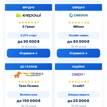
ВИГІДНО
ШВИДКО
★★★★★ 4.7
★★★★☆ 4.6
Є Гроші
Miloan
0,01% старт
Онлайн заявка
до 30 000₴
до 40 000₴
18–60 років
18–65 років
Отримати →
Отримати →
ДО 75 РОКІВ
НАДІЙНО
★★★★★ 4.9
★★★★★ 4.7
Твоя Позика
Credit7
Велика сума
Швидка видача
до 150 000₴
до 25 000₴
18–75 років
18–65 років