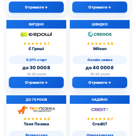
Отримати →
Отримати →
ВИГІДНО
ШВИДКО
★★★★★ 4.7
★★★★☆ 4.6
Є Гроші
Miloan
0,01% старт
Онлайн заявка
до 30 000₴
до 40 000₴
18–60 років
18–65 років
Отримати →
Отримати →
ДО 75 РОКІВ
НАДІЙНО
★★★★★ 4.9
★★★★★ 4.7
Твоя Позика
Credit7
Велика сума
Швидка видача