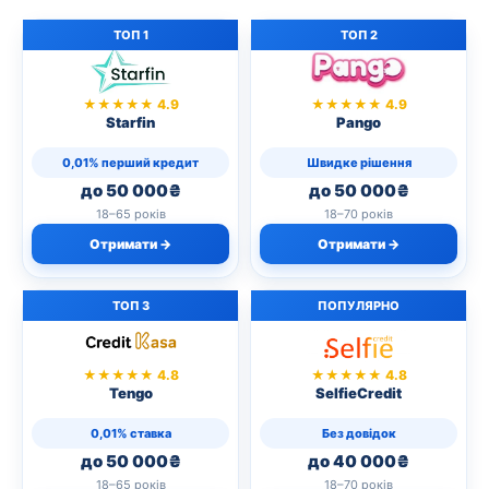
ТОП 1
ТОП 2
★★★★★ 4.9
★★★★★ 4.9
Starfin
Pango
0,01% перший кредит
Швидке рішення
до 50 000₴
до 50 000₴
18–65 років
18–70 років
Отримати →
Отримати →
ТОП 3
ПОПУЛЯРНО
★★★★★ 4.8
★★★★★ 4.8
Tengo
SelfieCredit
0,01% ставка
Без довідок
до 50 000₴
до 40 000₴
18–65 років
18–70 років