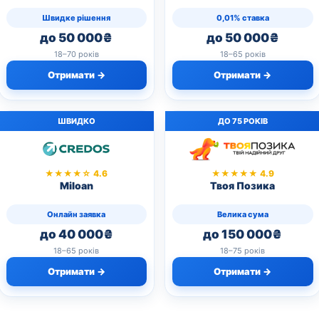
Швидке рішення
0,01% ставка
до 50 000₴
до 50 000₴
18–70 років
18–65 років
Отримати →
Отримати →
ШВИДКО
ДО 75 РОКІВ
★★★★☆ 4.6
★★★★★ 4.9
Miloan
Твоя Позика
Онлайн заявка
Велика сума
до 40 000₴
до 150 000₴
18–65 років
18–75 років
Отримати →
Отримати →