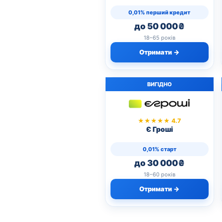
0,01% перший кредит
до 50 000₴
18–65 років
Отримати →
ВИГІДНО
★★★★★ 4.7
Є Гроші
0,01% старт
до 30 000₴
18–60 років
Отримати →