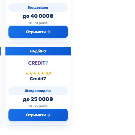
Без довідок
до 40 000₴
18–70 років
Отримати →
НАДІЙНО
★★★★★ 4.7
Credit7
Швидка видача
до 25 000₴
18–65 років
Отримати →