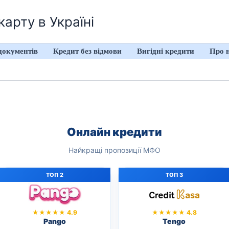
арту в Україні
документів
Кредит без відмови
Вигідні кредити
Про 
Онлайн кредити
Найкращі пропозиції МФО
ТОП 2
ТОП 3
★★★★★ 4.9
★★★★★ 4.8
Pango
Tengo