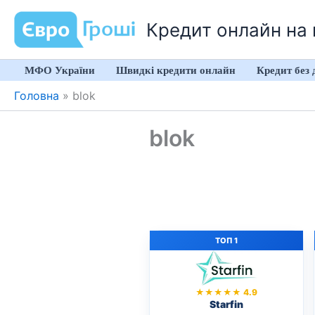
Перейти
Кредит онлайн на к
до
вмісту
МФО України
Швидкі кредити онлайн
Кредит без 
Головна
»
blok
blok
ТОП 1
★★★★★ 4.9
Starfin